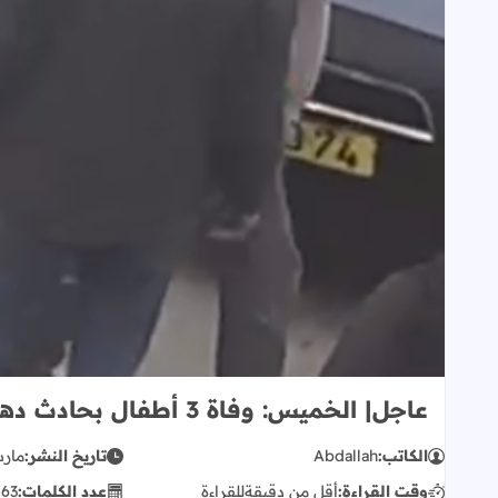
عاجل| الخميس: وفاة 3 أطفال بحادث دهس في مخيم شعفاط
الكاتب:
Abdallah
تاريخ النشر:
مارس 02,
وقت القراءة:
أقل من دقيقة
للقراءة
عدد الكلمات:
63
ك