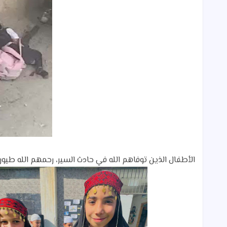
الأطفال الذين توفاهم الله في حادث السير، رحمهم الله طيور 