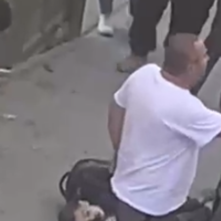
عاجل| الخميس: وفاة 3 أطفال بحادث دهس في مخيم شعفاط