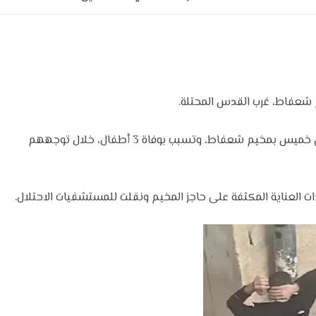
 شعفاط، غرب القدس المحتلة.
وأفادت مصادر محلية، فإن حادث الدهس وقع في منطقة رأس خميس بمخيم شعفاط، وتسبب بوفاة 3 أطفال، خلال توجههم
ات العناية المكثفة على حاجز المخيم ونقلت للمستشفيات الاحتلال.