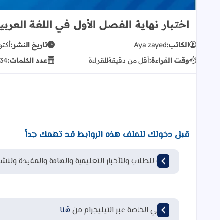
اختبار نهاية الفصل الأول في اللغة العر
الكاتب:
Aya zayed
تاريخ النشر:
أكتوبر 17
وقت القراءة:
أقل من دقيقة
للقراءة
عدد الكلمات:
34
قبل دخولك للملف هذه الروابط قد تهمك جداً
قناة للطلاب وللأخبار التعليمية والهامة والمفيدة ولنشر
قناتي الخاصة عبر التيليجرام من
هُنا