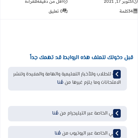
أكتوبر 17, 2021
أقل من دقيقة
للقراءة
34
كلمة
0 تعليق
قبل دخولك للملف هذه الروابط قد تهمك جداً
قناة للطلاب وللأخبار التعليمية والهامة والمفيدة ولنشر
الامتحانات وما يلزم غيرها من
هُنا
قناتي الخاصة عبر التيليجرام من
هُنا
قناتي الخاصة عبر اليوتيوب من
هُنا