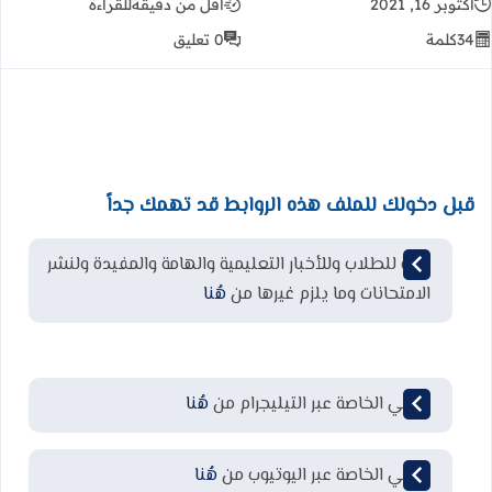
أكتوبر 16, 2021
أقل من دقيقة
للقراءة
34
كلمة
0 تعليق
قبل دخولك للملف هذه الروابط قد تهمك جداً
قناة للطلاب وللأخبار التعليمية والهامة والمفيدة ولنشر
الامتحانات وما يلزم غيرها من
هُنا
قناتي الخاصة عبر التيليجرام من
هُنا
قناتي الخاصة عبر اليوتيوب من
هُنا