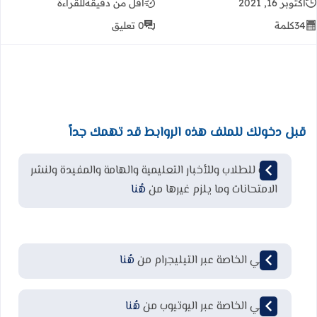
أكتوبر 16, 2021
أقل من دقيقة
للقراءة
34
كلمة
0 تعليق
قبل دخولك للملف هذه الروابط قد تهمك جداً
قناة للطلاب وللأخبار التعليمية والهامة والمفيدة ولنشر
الامتحانات وما يلزم غيرها من
هُنا
قناتي الخاصة عبر التيليجرام من
هُنا
قناتي الخاصة عبر اليوتيوب من
هُنا