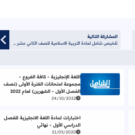
أسئلة اثرائية لسنوات سابقة لمادة اللغة الانجليزية للثاني عشر - منصة ا