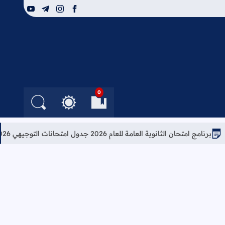
youtube
telegram
instagram
facebook
0
العلامات المرجعية
البحث في الم
التغيير بين الوضع النهار
امتحان الثانوية العامة للعام 2026 جدول امتحانات التوجيهي 2026
تعل