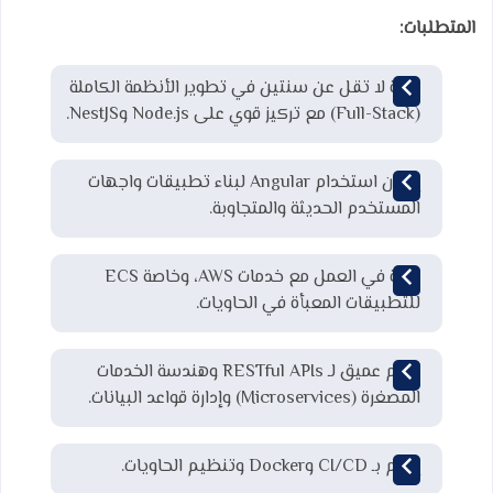
المتطلبات:
خبرة لا تقل عن سنتين في تطوير الأنظمة الكاملة
(Full-Stack) مع تركيز قوي على Node.js وNestJS.
إتقان استخدام Angular لبناء تطبيقات واجهات
المستخدم الحديثة والمتجاوبة.
خبرة في العمل مع خدمات AWS، وخاصة ECS
للتطبيقات المعبأة في الحاويات.
فهم عميق لـ RESTful APIs وهندسة الخدمات
المصغرة (Microservices) وإدارة قواعد البيانات.
إلمام بـ CI/CD وDocker وتنظيم الحاويات.