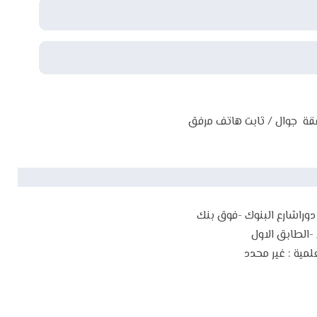
رفقة جوال / ثابت هاتف مرفق
وراشارع البنوك -فوق بنك
الطابق الاول
لمية :
غير محدد