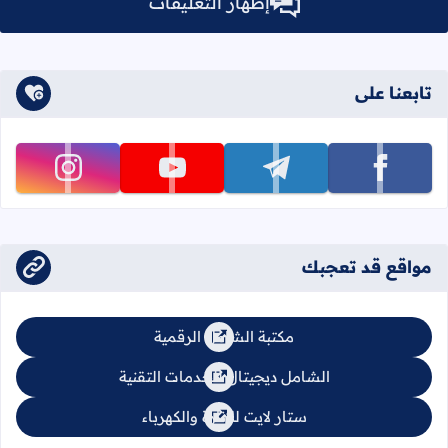
إظهار التعليقات
تابعنا على
تابعنا على facebook
تابعنا على telegram
تابعنا على youtube
تابعنا على instagram
مواقع قد تعجبك
مكتبة الشامل الرقمية
الشامل ديجيتال للخدمات التقنية
ستار لايت للإنارة والكهرباء