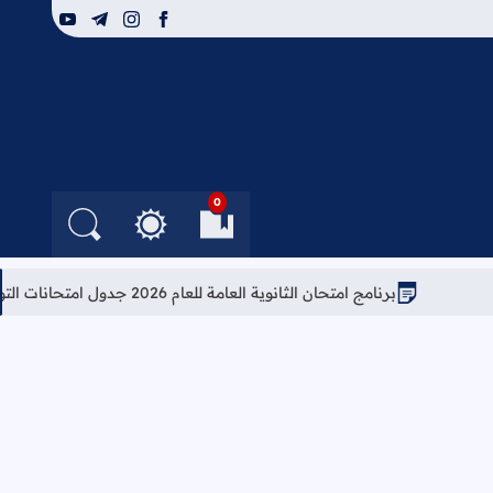
youtube
telegram
instagram
facebook
0
العلامات المرجعية
البحث في الم
التغيير بين الوضع النهار
برنامج امتحان الثانوية العامة للعام 2026 جدول امتحانات التوجيهي 2026