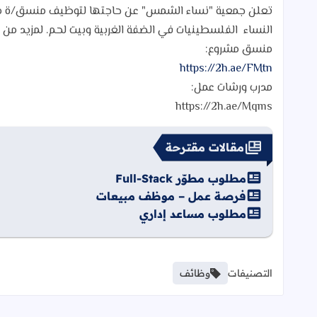
تعلن جمعية "نساء الشمس" عن حاجتها لتوظيف منسق/ة مش
النساء الفلسطينيات في الضفة الغربية وبيت لحم. لمزيد من ال
منسق مشروع:
https://2h.ae/FMtn
مدرب ورشات عمل:
https://2h.ae/Mqms
مقالات مقترحة
مطلوب مطوّر Full-Stack
فرصة عمل – موظف مبيعات
مطلوب مساعد إداري
التصنيفات
وظائف