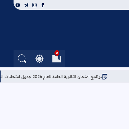
youtube
telegram
instagram
facebook
0
العلامات المرجعية
البحث في الم
التغيير بين الوضع النهار
برنامج امتحان الثانوية العامة للعام 2026 جدول امتحانات التوجيهي 2026