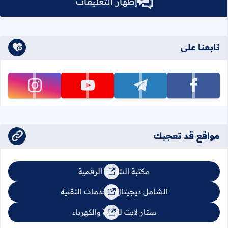
إظهار التعليقات
تابعنا على
تابعنا على facebook
تابعنا على telegram
تابعنا على youtube
تابعنا على instagram
مواقع قد تعجبك
مكتبة الشامل الرقمية
الشامل ديجيتال للخدمات التقنية
ستار لايت للإنارة والكهرباء