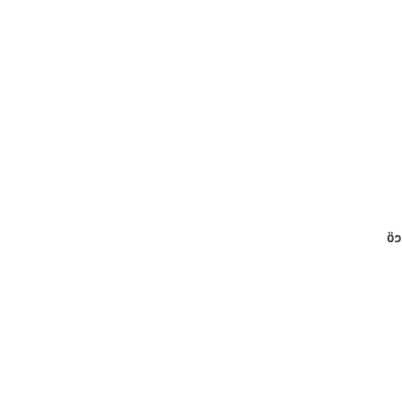
دة
يطة