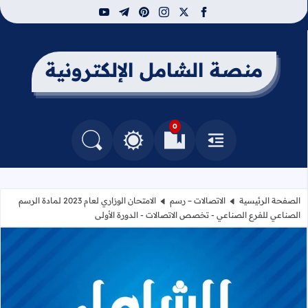
youtube
telegram
pinterest
instagram
facebook
x
منصة الشامل الإلكترونية
0
القائمة
العلامات المرجعية
البحث في المدونة
التغيير بين الوضع النهاري والداكن
الصفحة الرئيسية
الاتصالات – رسم
الامتحان الوزاري لعام 2023 لمادة الرسم
الصناعي للفرع الصناعي - تخصص الاتصالات - الدورة الأولى