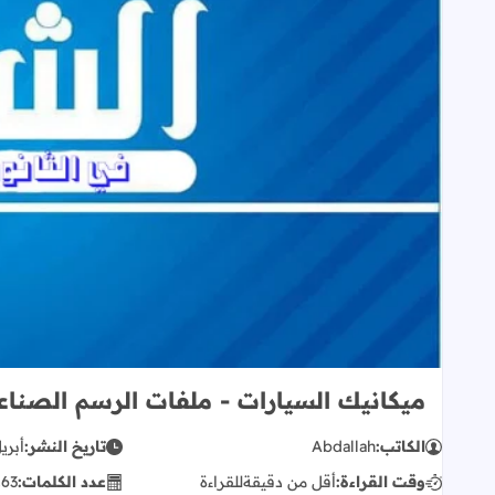
ميكانيك السيارات - ملفات الرسم الصناع
الكاتب:
Abdallah
تاريخ النشر:
أبريل 14,
وقت القراءة:
أقل من دقيقة
للقراءة
عدد الكلمات:
63
ك