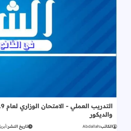
والديكور
الكاتب:
Abdallah
تاريخ النشر:
أبريل 14,