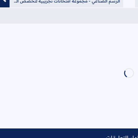
الرسم الصناعي - مجموعة امتحانات تجريبية لتخصص التصميم الداخلي والديكور
ار التعليقات