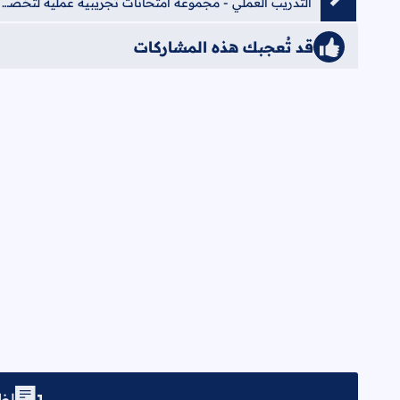
التدريب العملي - مجموعة امتحانات تجريبية عملية لتخصص التصميم الداخلي والديكور
قد تُعجبك هذه المشاركات
iqraaPostsStyle6/التنجيد والتصميم الداخلي &#8211; تدريب/6/{"cats":false}
إظه