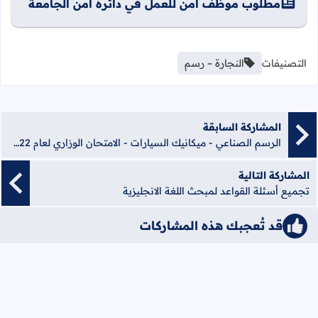
مطلوب موظف أمن للعمل في دائرة أمن الجامعة
التصنيفات
النجارة – رسم
المشاركة السابقة
الرسم الصناعي - ميكانيك السيارات - الامتحان الوزاري لعام 2022 للدورة الأولى
المشاركة التالية
تجميع أسئلة القواعد لمبحث اللغة الانجليزية
قد تُعجبك هذه المشاركات
iqraaPostsStyle6/النجارة &#8211; رسم/6/{"cats":false}