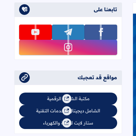
تابعنا على
تابعنا على facebook
تابعنا على telegram
تابعنا على youtube
تابعنا على instagram
مواقع قد تعجبك
فصل الأول - الشهرين) لعام 2022
مكتبة الشامل الرقمية
الشامل ديجيتال للخدمات التقنية
ستار لايت للإنارة والكهرباء