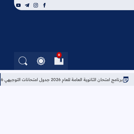
youtube
telegram
instagram
facebook
0
العلامات المرجعية
البحث في الم
التغيير بين الوضع النهار
لثانوية العامة للعام 2026 جدول امتحانات التوجيهي 2026
تعليما