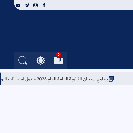
youtube
telegram
instagram
facebook
0
العلامات المرجعية
البحث في الم
التغيير بين الوضع النهار
برنامج امتحان الثانوية العامة للعام 2026 جدول امتحانات التوجيهي 2026