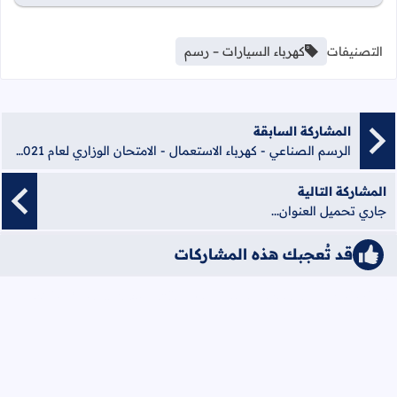
التصنيفات
كهرباء السيارات – رسم
المشاركة السابقة
الرسم الصناعي - كهرباء الاستعمال - الامتحان الوزاري لعام 2021 مع الإجابات
المشاركة التالية
جاري تحميل العنوان...
قد تُعجبك هذه المشاركات
iqraaPostsStyle6/كهرباء السيارات &#8211; رسم/6/{"cats":false}