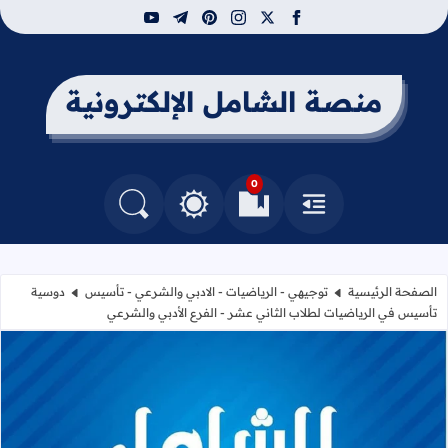
youtube
telegram
pinterest
instagram
facebook
x
منصة الشامل الإلكترونية
0
القائمة
العلامات المرجعية
البحث في المدونة
التغيير بين الوضع النهاري والداكن
الصفحة الرئيسية
توجيهي - الرياضيات - الادبي والشرعي - تأسيس
دوسية
تأسيس في الرياضيات لطلاب الثاني عشر - الفرع الأدبي والشرعي