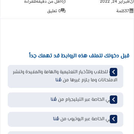
فبراير 24, 2022
أقل من دقيقة
للقراءة
37
كلمة
0 تعليق
قبل دخولك للملف هذه الروابط قد تهمك جداً
قناة للطلاب وللأخبار التعليمية والهامة والمفيدة ولنشر
الامتحانات وما يلزم غيرها من
هُنا
قناتي الخاصة عبر التيليجرام من
هُنا
قناتي الخاصة عبر اليوتيوب من
هُنا