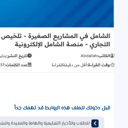
الشامل في المشاريع الصغيرة - تلخيص ك
التجاري - منصة الشامل الإلكترونية
الكاتب:
Abdallah
تاريخ النشر:
يناير 16, 2
وقت القراءة:
أقل من دقيقة
للقراءة
عدد الكلمات:
37
ك
قبل دخولك للملف هذه الروابط قد تهمك جداً
قناة للطلاب وللأخبار التعليمية والهامة والمفيدة ولنشر