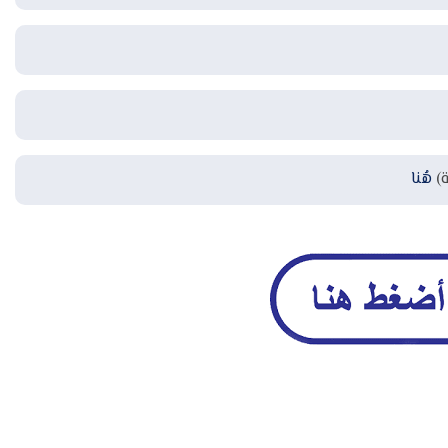
ة)
هُنا