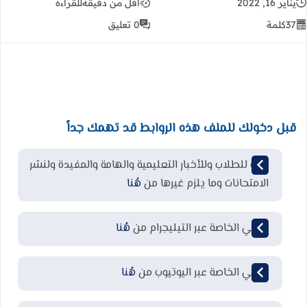
يناير 16, 2022
أقل من دقيقة
للقراءة
37
كلمة
0 تعليق
قبل دخولك للملف هذه الروابط قد تهمك جداً
قناة للطلاب وللأخبار التعليمية والهامة والمفيدة ولنشر
الامتحانات وما يلزم غيرها من
هُنا
قناتي الخاصة عبر التيليجرام من
هُنا
قناتي الخاصة عبر اليوتيوب من
هُنا