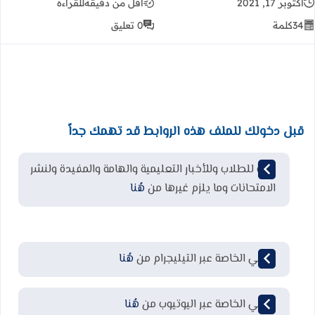
أكتوبر 17, 2021
أقل من دقيقة
للقراءة
34
كلمة
0 تعليق
قبل دخولك للملف هذه الروابط قد تهمك جداً
قناة للطلاب وللأخبار التعليمية والهامة والمفيدة ولنشر
الامتحانات وما يلزم غيرها من
هُنا
قناتي الخاصة عبر التيليجرام من
هُنا
قناتي الخاصة عبر اليوتيوب من
هُنا