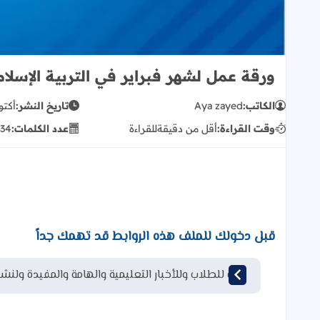
ورقة عمل لشهر فبراير في التربية الإسلا
الكاتب:
Aya zayed
تاريخ النشر:
أكتوبر 01
وقت القراءة:
أقل من دقيقة
للقراءة
عدد الكلمات:
34
قبل دخولك للملف هذه الروابط قد تهمك جداً
قناة للطلاب وللأخبار التعليمية والهامة والمفيدة ولنشر