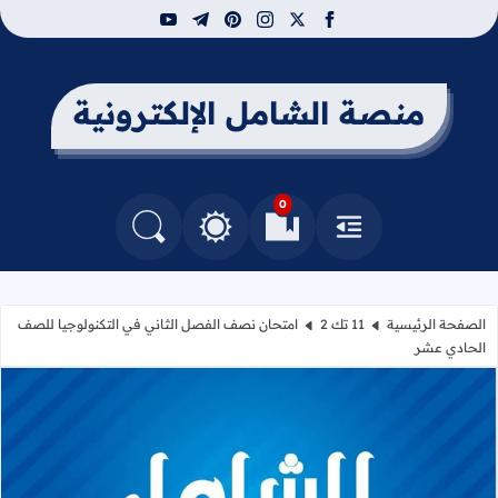
youtube
telegram
pinterest
instagram
facebook
x
منصة الشامل الإلكترونية
0
القائمة
العلامات المرجعية
البحث في المدونة
التغيير بين الوضع النهاري والداكن
الصفحة الرئيسية
11 تك 2
امتحان نصف الفصل الثاني في التكنولوجيا للصف
الحادي عشر