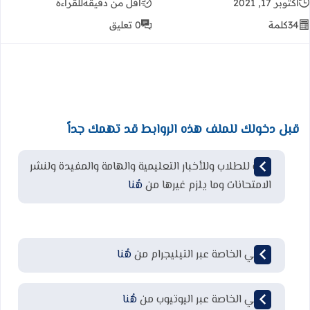
أكتوبر 17, 2021
أقل من دقيقة
للقراءة
34
كلمة
0 تعليق
قبل دخولك للملف هذه الروابط قد تهمك جداً
قناة للطلاب وللأخبار التعليمية والهامة والمفيدة ولنشر
الامتحانات وما يلزم غيرها من
هُنا
قناتي الخاصة عبر التيليجرام من
هُنا
قناتي الخاصة عبر اليوتيوب من
هُنا