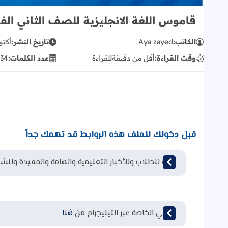
قاموس اللغة الانجليزية للصف الثاني الف
الكاتب:
Aya zayed
تاريخ النشر:
أكتوبر 01
وقت القراءة:
أقل من دقيقة
للقراءة
عدد الكلمات:
34
قبل دخولك للملف هذه الروابط قد تهمك جداً
قناة للطلاب وللأخبار التعليمية والهامة والمفيدة ولنشر
قناتي الخاصة عبر التيليجرام من
هُنا