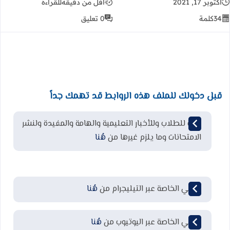
أكتوبر 17, 2021
أقل من دقيقة
للقراءة
34
كلمة
0 تعليق
قبل دخولك للملف هذه الروابط قد تهمك جداً
قناة للطلاب وللأخبار التعليمية والهامة والمفيدة ولنشر
الامتحانات وما يلزم غيرها من
هُنا
قناتي الخاصة عبر التيليجرام من
هُنا
قناتي الخاصة عبر اليوتيوب من
هُنا