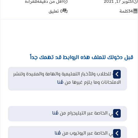
أكتوبر 17, 2021
أقل من دقيقة
للقراءة
34
كلمة
0 تعليق
قبل دخولك للملف هذه الروابط قد تهمك جداً
قناة للطلاب وللأخبار التعليمية والهامة والمفيدة ولنشر
الامتحانات وما يلزم غيرها من
هُنا
قناتي الخاصة عبر التيليجرام من
هُنا
قناتي الخاصة عبر اليوتيوب من
هُنا