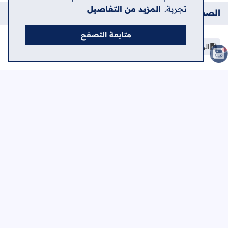
تجربة.
المزيد من التفاصيل
الصفحات
متابعة التصفح
الرئيسية
صفحات إضافية
مدارس الثانوية العامة في فلسطين
مرحلة اختيار التخصص الجامعي
دليل الجامعات الفلسطينية
امتحانات إلكترونية - توجيهي
الرئيسية
حول
اتصل بنا
سياسة الخصوصية
اعلن في الشامل