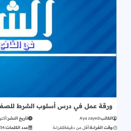
ورقة عمل في درس أسلوب الشرط للصف ا
الكاتب:
Aya zayed
تاريخ النشر:
أكتوبر 18
وقت القراءة:
أقل من دقيقة
للقراءة
عدد الكلمات:
34