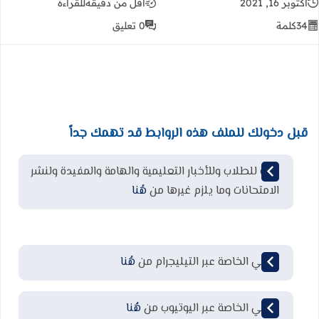
أكتوبر 16, 2021
أقل من دقيقة
للقراءة
34
كلمة
0 تعليق
قبل دخولك للملف هذه الروابط قد تهمك جداً
قناة للطلاب وللأخبار التعليمية والهامة والمفيدة ولنشر
الامتحانات وما يلزم غيرها من
هُنا
قناتي الخاصة عبر التيليجرام من
هُنا
قناتي الخاصة عبر اليوتيوب من
هُنا