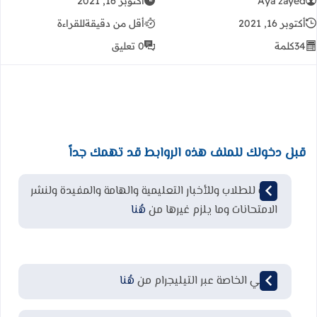
Aya zayed
أكتوبر 16, 2021
أكتوبر 16, 2021
أقل من دقيقة
للقراءة
34
كلمة
0 تعليق
قبل دخولك للملف هذه الروابط قد تهمك جداً
قناة للطلاب وللأخبار التعليمية والهامة والمفيدة ولنشر
الامتحانات وما يلزم غيرها من
هُنا
قناتي الخاصة عبر التيليجرام من
هُنا