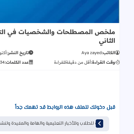
ملخص المصطلحات والشخصيات في الترب
الثاني
الكاتب:
Aya zayed
تاريخ النشر:
أكتوبر 05
وقت القراءة:
أقل من دقيقة
للقراءة
عدد الكلمات:
34
قبل دخولك للملف هذه الروابط قد تهمك جداً
قناة للطلاب وللأخبار التعليمية والهامة والمفيدة ولنشر