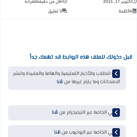
أكتوبر 17, 2021
أقل من دقيقة
للقراءة
34
كلمة
0 تعليق
قبل دخولك للملف هذه الروابط قد تهمك جداً
قناة للطلاب وللأخبار التعليمية والهامة والمفيدة ولنشر
الامتحانات وما يلزم غيرها من
هُنا
قناتي الخاصة عبر التيليجرام من
هُنا
قناتي الخاصة عبر اليوتيوب من
هُنا