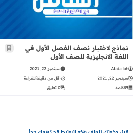
نماذج لاختبار نصف الفصل الأول في الل
نماذج لاختبار نصف الفصل الأول في
أضف إ
اللغة الانجليزية للصف الأول
Abdallah
سبتمبر 22, 2021
سبتمبر 22, 2021
أقل من دقيقة
للقراءة
39
كلمة
0 تعليق
قبل دخولك للملف هذه الروابط قد تهمك جداً