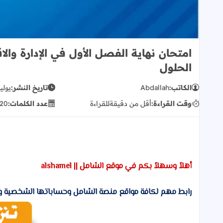
الحلول
الكاتب:
Abdallah
تاريخ النشر:
يوليو 08, 
وقت القراءة:
أقل من دقيقة
للقراءة
عدد الكلمات:
20
أهلاً وسهلاً بكم في موقع الشامل || alshamel
رابط مهم لكافة مواقع منصة الشامل وحساباتها الشخصية وا