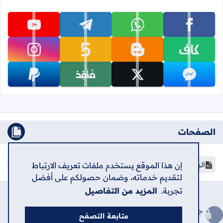
تابعنا على facebook
تابعنا على whatsapp
تابعنا على telegram
تابعنا على youtube
تابعنا على kafiil
تابعنا على blogger
تابعنا على khamsat
تابعنا على instagram
تابعنا على messenger
تابعنا على x
تابعنا على monafiz
تابعنا على paypal
الصفحات
إن هذا الموقع يستخدم ملفات تعريف الارتباط
الرئيسية
لتقديم خدماته، وضمان حصولكم على أفضل
تجربة.
المزيد من التفاصيل
الرئيسية
حول
اتصل بنا
سياسة الخصوصية
جميع الحقوق محفوظة ©
2026
منصة الشامل الإلكترونية
متابعة التصفح