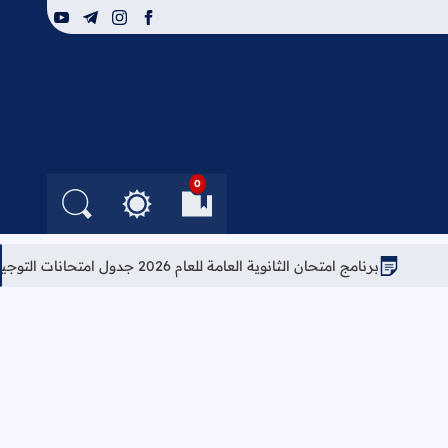
youtube
telegram
instagram
facebook
0
العلامات المرجعية
البحث في الم
التغيير بين الوضع النهار
برنامج امتحان الثانوية العامة للعام 2026 جدول امتحانات التوجيهي 2026