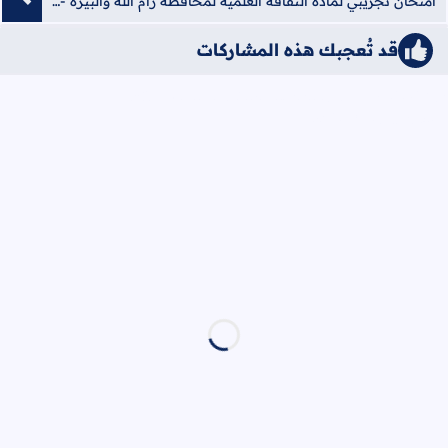
امتحان تجريبي لمادة الثقافة العلمية لمحافظة رام الله والبيرة - 2021 - منصة الشامل الإلكترونية
قد تُعجبك هذه المشاركات
iqraaPostsStyle6/تكنولوجيا المباني الذكية &#8211;
رسم/6/{"cats":false}