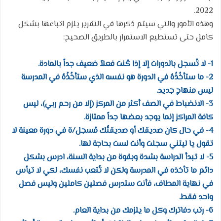
2022.
وهذه الأمور والتي سيتم ذكرها في التقرير يلزم اتباعها بشكل
كامل حتى تستطيع الاستمرار بالطريق الصحيح:
1- لا تُسجل بالدورات إلا إذا كُنت فعلاً ضعيف جداً بالمادة.
2- ما ستأخُذُهُ في الدورة هو نفسه الذي ستأخُذُهُ في المدرسة
ليس منهاج جديد.
3- الانضباط في الصف أكثر من المركز (إلا من رحم ربي)، ليس
كافة المراكز إنما يوجد بعضها جداً ممتازة.
4- في حال كان صديقك أو صديقتُك مُسجل/ة في دورة معينة لا
تقول يا ليتني سجلت وأنت لست بحاجة لها.
5- لا تبدأ الدراسة بشدة وبقوة من بداية السنة، ادرس بشكل
دائم ما تأخذه في المدرسة ولكن لا تُتعب نفسك، لكي لا تيأس
في نهاية المطاف، فأنت ستدرس فصلين كاملين وليس فصل
واحد فقط.
6- رتب دفاترك وكل ما يلزمك من بداية العام.