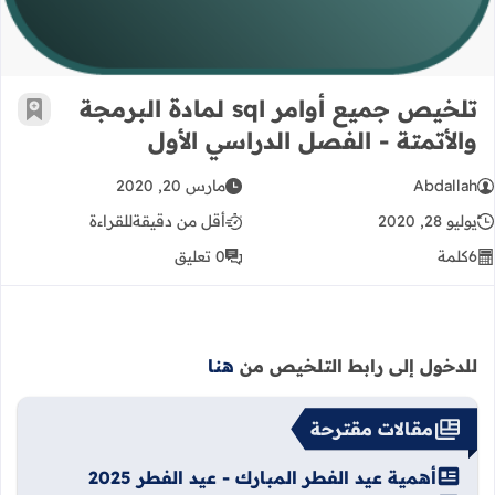
تلخيص جميع أوامر sql لمادة البرمجة
أضف إ
والأتمتة - الفصل الدراسي الأول
Abdallah
مارس 20, 2020
يوليو 28, 2020
أقل من دقيقة
للقراءة
6
كلمة
0 تعليق
للدخول إلى رابط التلخيص من
هنا
مقالات مقترحة
أهمية عيد الفطر المبارك - عيد الفطر 2025