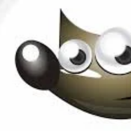
ملخص لمادة البرمجة والأتمتة - الفصل الثاني -الدرس الثاني الانفوجرافيك