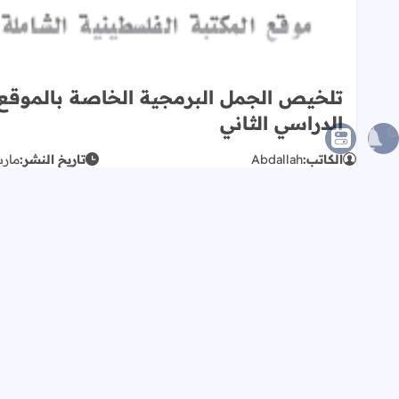
تلخيص الجمل البرمجية الخاصة بالموقع ال
الدراسي الثاني
الكاتب:
Abdallah
تاريخ النشر:
مارس 22,
وقت القراءة:
أقل من دقيقة
للقراءة
عدد الكلمات:
5
كل
للدخول إلى التلخيص من
هنا
مقالات مقترحة
مطلوب مسؤول مكتب